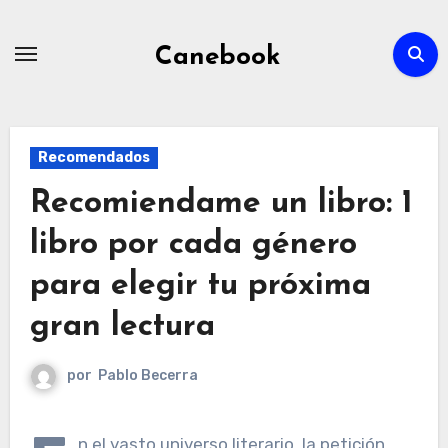
Ir
al
Canebook
contenido
Recomendados
Recomiendame un libro: 1
libro por cada género
para elegir tu próxima
gran lectura
por
Pablo Becerra
n el vasto universo literario, la petición