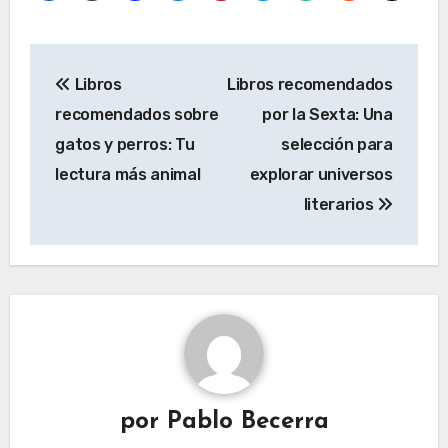
Navegación
Libros
Libros recomendados
de
recomendados sobre
por la Sexta: Una
entradas
gatos y perros: Tu
selección para
lectura más animal
explorar universos
literarios
por
Pablo Becerra